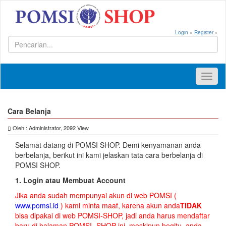
Login
»
Register
»
Toggl
naviga
Cara Belanja
Oleh : Administrator, 2092 View
Selamat datang di POMSI SHOP. Demi kenyamanan anda
berbelanja, berikut ini kami jelaskan tata cara berbelanja di
POMSI SHOP.
1. Login atau Membuat Account
Jika anda sudah mempunyai akun di web POMSI (
www.pomsi.id
) kami minta maaf, karena akun anda
TIDAK
bisa dipakai di web POMSI-SHOP, jadi anda harus mendaftar
baru di halaman POMSI- SHOP ini, meskipun begitu, anda