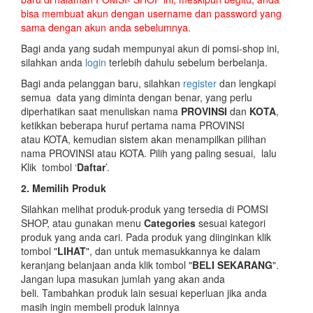
bisa membuat akun dengan username dan password yang
sama dengan akun anda sebelumnya.
Bagi anda yang sudah mempunyai akun di pomsi-shop ini,
silahkan anda
login
terlebih dahulu sebelum berbelanja.
Bagi anda pelanggan baru, silahkan
register
dan lengkapi
semua data yang diminta dengan benar, yang perlu
diperhatikan saat menuliskan nama
PROVINSI
dan
KOTA
,
ketikkan beberapa huruf pertama nama PROVINSI
atau KOTA, kemudian sistem akan menampilkan pilihan
nama PROVINSI atau KOTA. Pilih yang paling sesuai, lalu
Klik tombol ‘
Daftar
’.
2. Memilih Produk
Silahkan melihat produk-produk yang tersedia di POMSI
SHOP, atau gunakan menu
Categories
sesuai kategori
produk yang anda cari. Pada produk yang diinginkan klik
tombol "
LIHAT
", dan untuk memasukkannya ke dalam
keranjang belanjaan anda klik tombol "
BELI SEKARANG
".
Jangan lupa masukan jumlah yang akan anda
beli. Tambahkan produk lain sesuai keperluan jika anda
masih ingin membeli produk lainnya